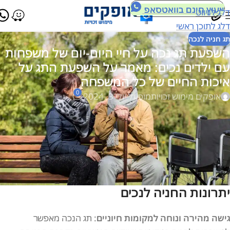
ייעוץ חינם בוואטסאפ
דלג לניווט
דלג לתוכן ראשי
תג חניה לנכה
השפעת תג נכה על חיי היום-יום של משפחות
עם ילדים נכים: מאמר על השפעת התג על
איכות החיים של כל המשפחה
0
אופקים מימוש זכויות
מופעל יולי 3, 2024
החיים עם ילד נכה מציבים אתגרים יומיומיים עבור המשפחות. תג
נכה מספק שורה של יתרונות שמטרתם לשפר את איכות החיים של
המשפחות ולהקל על התנהלותן. מאמר זה יסביר את השפעת תג
הנכה על חיי היום-יום של משפחות עם ילדים נכים וכיצד הוא תורם
לשיפור איכות החיים של כל בני המשפחה.
יתרונות החניה לנכים
גישה מהירה ונוחה למקומות חיוניים
: תג הנכה מאפשר