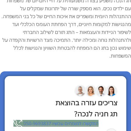
תג הנכה משפיע בצורה משמעותית על חיי היום-יום של משפחות
עם ילדים נכים. הוא מספק שורה של יתרונות שמקלים על
ההתנהלות היומית ומשפרים את איכות החיים של כל בני המשפחה.
מהנגישות למקומות חיוניים, דרך הפחתת העומס הכלכלי ועד
לשיפור הניידות והעצמאות – התג תורם לשילוב החברתי
ולהתנהלות נוחה ומכילה יותר. התמיכה מצד הרשויות והקפדה על
שימוש נכון בתג הם המפתח להבטחת השוויון והנגישות לכלל
המשפחות.
צריכים עזרה בהוצאת
תג חניה לנכה?
התקשרו למומחים עכשיו 050-9693837