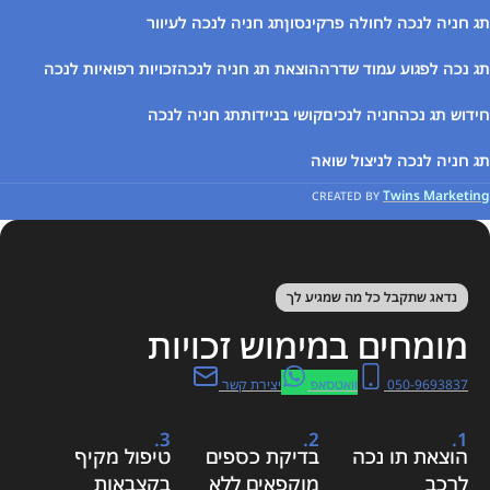
תג חניה לנכה לחולה פרקינסון
תג חניה לנכה לעיוור
תג נכה לפגוע עמוד שדרה
הוצאת תג חניה לנכה
זכויות רפואיות לנכה
חידוש תג נכה
חניה לנכים
קושי בניידות
תג חניה לנכה
תג חניה לנכה לניצול שואה
Twins Marketing
CREATED BY
נדאג שתקבל כל מה שמגיע לך
מומחים במימוש זכויות
050-9693837
וואטסאפ
יצירת קשר
3.
2.
1.
הוצאת תו נכה
בדיקת כספים
טיפול מקיף
לרכב
מוקפאים ללא
בקצבאות