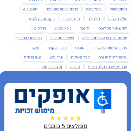
ביטוח לאומי
בירוקרטיה
דחיית בקשת לתג חניה
חולה ALS
חולה דיאליזה
חולה לב
חולה סיעודי
חוקי החניה לנכים
חידוש תג חניה לנכה
ילד נכה
כיסא גלגלים
מדריכים
מחלות בגינן מגיע תג חניה לנכה
משרד התחבורה
ניתוח החלפת ברך
ניתוח החלפת מרפק ירך
סוכרת
סיפורי מקרה
סרטן
ערעור דחיית תו נכה
פיברומיאלגיה
פרקינסון
קושי בניידות
תג חניה לנכה לחולה סיעודי
תו נכה
תו נכה לקשיש
מומלצים 5 כוכבים