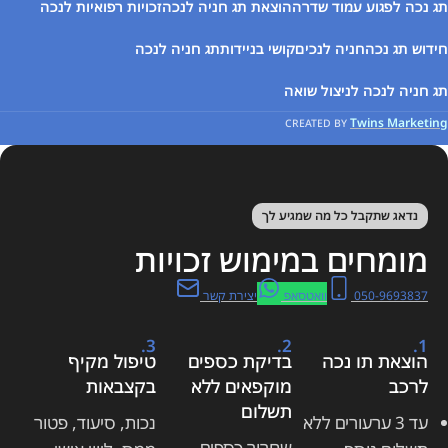
תג נכה לפגוע עמוד שדרה
הוצאת תג חניה לנכה
זכויות רפואיות לנכה
חידוש תג נכה
חניה לנכים
קושי בניידות
תג חניה לנכה
תג חניה לנכה לניצול שואה
Twins Marketing
CREATED BY
נדאג שתקבל כל מה שמגיע לך
מומחים במימוש זכויות
050-9693837
וואטסאפ
יצירת קשר
3.
2.
1.
הוצאת תו נכה
בדיקת כספים
טיפול מקיף
לרכב
מוקפאים ללא
בקצבאות
תשלום
עד 3 ערעורים ללא
נכות, סיעוד, פטור
שחרור כספים