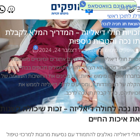
ייעוץ חינם בוואטסאפ
דלג לניווט
דלג לתוכן ראשי
הוצאת תג חניה לנכה
זכויות חולי דיאליזה – המדריך המלא לקבלת
תו נכה והטבות נוספות
0
אופקים מימוש זכויות
מופעל דצמבר 24, 2024
זכויות חולי דיאליזה המתמודדים עם אתגרים יומיומיים משמעותיים,
כאשר אחד מהם הוא הצורך להגיע לטיפולים תכופים בבתי החולים.
בחברת אופקים מימוש זכויות, אנו מבינים את החשיבות העצומה של
הקלה על התמודדות זו, ומסייעים לחולי דיאליזה לממש את
זכויותיהם, כולל קבלת תו נכה לרכב.
תו נכה לחולה דיאליזה – זכות שיכולה לשנות
את איכות החיים
חולי דיאליזה נאלצים להתמודד עם נסיעות מרובות למרכזי טיפול