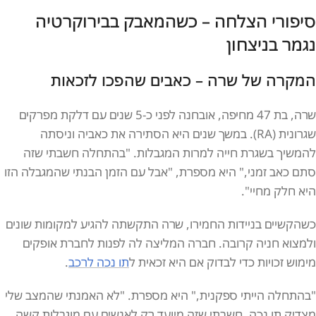
סיפורי הצלחה – כשהמאבק בבירוקרטיה
נגמר בניצחון
המקרה של שרה – כאבים שהפכו לזכאות
שרה, בת 47 מחיפה, אובחנה לפני כ-5 שנים עם דלקת מפרקים
שגרונית (RA). במשך שנים היא הסתירה את כאביה וניסתה
להמשיך בשגרת חייה למרות המגבלות. "בהתחלה חשבתי שזה
סתם כאב זמני," היא מספרת, "אבל עם הזמן הבנתי שהמגבלה הזו
היא חלק מחיי".
כשהקשיים בניידות החמירו, שרה התקשתה להגיע למקומות שונים
ולמצוא חניה קרובה. חברה המליצה לה לפנות לחברת אופקים
מימוש זכויות כדי לבדוק אם היא זכאית ל
תו נכה לרכב
.
"בהתחלה הייתי ספקנית," היא מספרת. "לא האמנתי שהמצב שלי
מצדיק תו נכה. חשבתי שזה מיועד רק לאנשים עם מוגבלות קשה