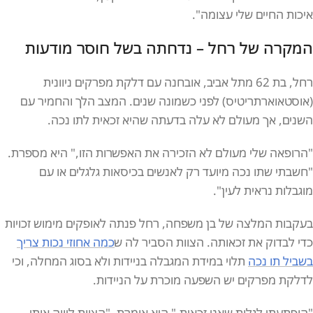
איכות החיים שלי עצומה".
המקרה של רחל – נדחתה בשל חוסר מודעות
רחל, בת 62 מתל אביב, אובחנה עם דלקת מפרקים ניוונית
(אוסטאוארתריטיס) לפני כשמונה שנים. המצב הלך והחמיר עם
השנים, אך מעולם לא עלה בדעתה שהיא זכאית לתו נכה.
"הרופאה שלי מעולם לא הזכירה את האפשרות הזו," היא מספרת.
"חשבתי שתו נכה מיועד רק לאנשים בכיסאות גלגלים או עם
מוגבלות נראית לעין".
בעקבות המלצה של בן משפחה, רחל פנתה לאופקים מימוש זכויות
כדי לבדוק את זכאותה. הצוות הסביר לה ש
כמה אחוזי נכות צריך
בשביל תו נכה
תלוי במידת המגבלה בניידות ולא בסוג המחלה, וכי
לדלקת מפרקים יש השפעה מוכרת על הניידות.
"הופתעתי לגלות שאני זכאית," היא אומרת. "הצוות ליווה אותי