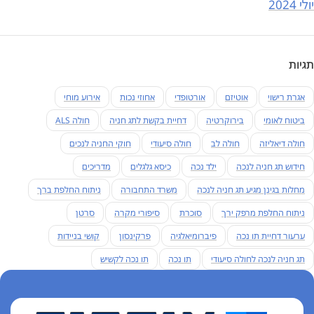
יולי 2024
תגיות
אגרת רישוי
אוטיזם
אורטופדי
אחוזי נכות
אירוע מוחי
ביטוח לאומי
בירוקרטיה
דחיית בקשת לתג חניה
חולה ALS
חולה דיאליזה
חולה לב
חולה סיעודי
חוקי החניה לנכים
חידוש תג חניה לנכה
ילד נכה
כיסא גלגלים
מדריכים
מחלות בגינן מגיע תג חניה לנכה
משרד התחבורה
ניתוח החלפת ברך
ניתוח החלפת מרפק ירך
סוכרת
סיפורי מקרה
סרטן
ערעור דחיית תו נכה
פיברומיאלגיה
פרקינסון
קושי בניידות
תג חניה לנכה לחולה סיעודי
תו נכה
תו נכה לקשיש