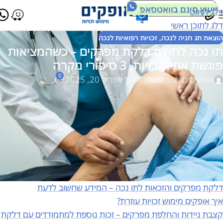
ייעוץ חינם בוואטסאפ
דלג לניווט
דלג לתוכן ראשי
הוצאת תג חניה לנכה
,
זכויות רפואיות לנכה
תו נכה לחולה דלקת מפרקים – כשהמציאות
פוגשת את הזכויות, 3 סיפורי מקרה
0
אופקים מימוש זכויות
מופעל אפריל 20, 2025
תוכן עניינים
סיפורי הצלחה – כשהמאבק בבירוקרטיה נגמר בניצחון
המקרה של שרה – כאבים שהפכו לזכאות
הסיפור של דוד – כשהבירוקרטיה עומדת בדרך
המקרה של רחל – נדחתה בשל חוסר מודעות
האתגרים בקבלת תו נכה לחולה דלקת מפרקים
דלקת מפרקים והזכאות לתו נכה – המידע שחשוב לדעת
איך אופקים מימוש זכויות עוזרת?
קצבת ניידות והחלפת מפרקים – זכות נוספת למתמודדים עם דלקת