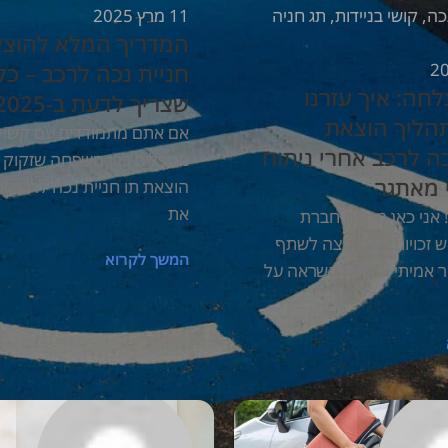
ניידות
,
תג חניה
11 מרץ 2025
המדריך המלא להוצאת תו
חניית נכה לרכב – כל מה
ך עזרנו
שצריך לדעת ב-2025
וצאת
אם אתם מתמודדים עם קשיי ניידות או
אחרי ניתוח
מטפלים בבן משפחה שזקוק לסיוע,
הוצאת תו חניית נכה לרכב יכולה לשנות
את
מטעם חברת
אני רוצה לשתף
המשך לקרוא
מעורר השראה על