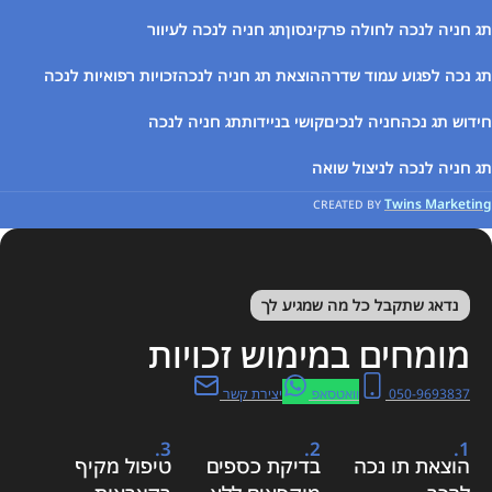
תג חניה לנכה לחולה פרקינסון
תג חניה לנכה לעיוור
תג נכה לפגוע עמוד שדרה
הוצאת תג חניה לנכה
זכויות רפואיות לנכה
חידוש תג נכה
חניה לנכים
קושי בניידות
תג חניה לנכה
תג חניה לנכה לניצול שואה
Twins Marketing
CREATED BY
נדאג שתקבל כל מה שמגיע לך
מומחים במימוש זכויות
050-9693837
וואטסאפ
יצירת קשר
3.
2.
1.
הוצאת תו נכה
בדיקת כספים
טיפול מקיף